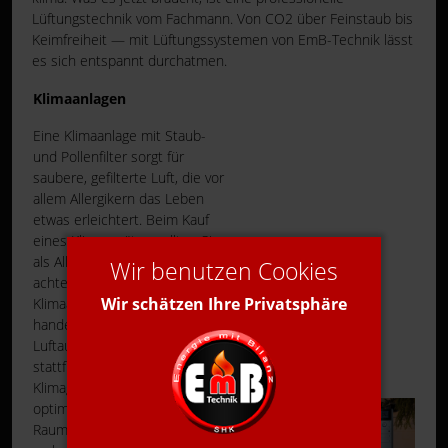
Lüftungstechnik vom Fachmann. Von CO2 über Feinstaub bis
Keimfreiheit — mit Lüftungssystemen von EmB-Technik lässt
es sich entspannt durchatmen.
Klimaanlagen
Eine Klimaanlage mit Staub-
und Pollenfilter sorgt für
saubere, gefilterte Luft, die vor
allem Allergikern das Leben
etwas erleichtert. Beim Kauf
eines Klimagerätes sollten Sie
als Allergiker besonders darauf
Wir benutzen Cookies
achten, dass es sich bei der
Wir schätzen Ihre Privatsphäre
Klimaanlage um ein Splitgerät
handelt, bei dem der
Luftaustausch nicht im Raum
stattfindet. Einteilige
Klimageräte bieten hier keine
optimale Lösung, um die
Raumluft für Allergiker zu