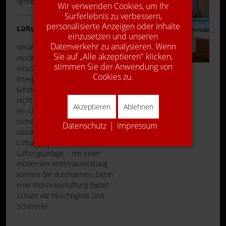
verbessern.
Wir verwenden Cookies, um Ihr
Surferlebnis zu verbessern,
personalisierte Anzeigen oder Inhalte
Lüftungssysteme
einzusetzen und unseren
Datenverkehr zu analysieren. Wenn
Neue Häuser oder
Sie auf „Alle akzeptieren" klicken,
modernisierte Altbauten
stimmen Sie der Anwendung von
müssen nach Vorschrift der
Cookies zu.
Energieeinsparverordnung
luftdicht sein. Richtig Lüften ist
nicht einfach, deshalb bietet
Akzeptieren
Ablehnen
ein Lüftungssystem eine
sichere und energieeffiziente
Datenschutz
|
Impressum
Lösung. Ob dezentrale
Lüftungssysteme oder zentrale
Lüftungsanlage – mit einer
modernen Wohnraumlüftung
können Sie durchatmen. Denn
eine Wohnraumlüftung bietet
Schutz vor Feuchtigkeit und
Schimmel.