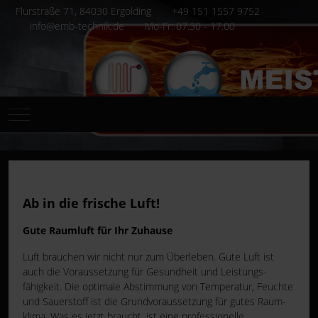
Flurstraße 71, 84030 Ergolding
+49 151 1557 9752
info@emb-technik.de
Mo-Fr: 07.30 - 17.00
Mobile Menu Toggle
Ab in die frische Luft!
Gute Raumluft für Ihr Zuhause
Luft brauchen wir nicht nur zum Überleben. Gute Luft ist
auch die Vor­aussetzung für Gesundheit und Leistungs­
fähigkeit. Die optimale Abstimmung von Temperatur, Feuchte
und Sauer­stoff ist die Grund­voraussetzung für gutes Raum­
klima. Was es jetzt braucht, ist eine professionelle