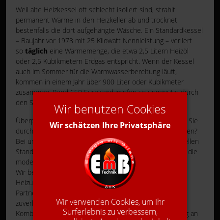
Weil alte Heizkessel oft schlecht isoliert sind, strahlt
permanent Wärme in den Heizkeller ab und trocknet
bestenfalls die dort aufgehängte Wäsche. Ein Standardkessel
– Baujahr vor 1978 mit 25 Kilowatt Nennleistung – verliert
so
täglich
eine Wärmemenge, die etwa 2,5 Litern Heizöl
oder 2,5 Kubikmetern Erdgas entspricht. Wenn der Kessel
auch im Sommer für die Warmwasserbereitung läuft,
kommen in einem Jahr über 900 Liter oder Kubikmeter
zusammen. Rund 650 Euro verdampfen so ungenutzt durch
den Schornstein.
Wir benutzen Cookies
Überprüfen auch Sie Ihre Heizungsanlage! Können auch Sie
Wir schätzen Ihre Privatsphäre
durch einen neuen Heizkessel Energie und Kosten sparen?
Bei uns können Sie sich stets individuell über den aktuellen
Stand der Technik informieren und sicher sein, dass wir die
modernste Technik einsetzen!
Wir beraten Sie kompetent zu allen Fragen Ihrer
Heizungsanlage, denn wir arbeiten mit kompetenten
Partnern zusammen. Durch ein breites Angebot an
Wir verwenden Cookies, um Ihr
zuverlässigen Heizsystemen mit vielfältigen
Surferlebnis zu verbessern,
Kombinationsmöglichkeiten ist eine optimale Anpassung an