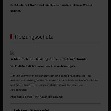
EmB-Technik & BWT – weil intelligente Haustechnik beim Wasser
beginnt.
Heizungsschutz
🔥
Maximale Heizleistung. Keine Luft.
Kein Schmutz.
Mit EmB-Technik & innovativen Abscheidelösungen.
Luft und Schmutz im Heizungssystem sind echte Energiefresser – sie
mindern die Leistung, verursachen Geräusche, blockieren den Wasserfluss
und führen langfristig zu teuren Schäden durch Korrosion und
Ablagerungen.
Aber keine Sorge – wir haben die Lösung!
💨
Luft raus – Wärme rein!