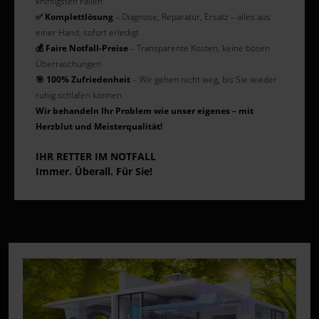
kniffligsten Fällen
✅ Komplettlösung
– Diagnose, Reparatur, Ersatz – alles aus
einer Hand, sofort erledigt
💰 Faire Notfall-Preise
– Transparente Kosten, keine bösen
Überraschungen
🎯 100% Zufriedenheit
– Wir gehen nicht weg, bis Sie wieder
ruhig schlafen können
Wir behandeln Ihr Problem wie unser eigenes – mit
Herzblut und Meisterqualität!
IHR RETTER IM NOTFALL
Immer. Überall. Für Sie!