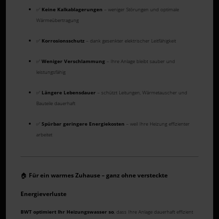
✅
Keine Kalkablagerungen
– weniger Störungen und optimale
Wärmeübertragung
✅
Korrosionsschutz
– dank gesenkter elektrischer Leitfähigkeit
✅
Weniger Verschlammung
– Ihre Anlage bleibt sauber und
leistungsfähig
✅
Längere Lebensdauer
– schützt Leitungen, Wärmetauscher und
Bauteile dauerhaft
✅
Spürbar geringere Energiekosten
– weil Ihre Heizung effizienter
arbeitet
🏠
Für ein warmes Zuhause – ganz ohne versteckte
Energieverluste
BWT optimiert Ihr Heizungswasser so
, dass Ihre Anlage dauerhaft effizient