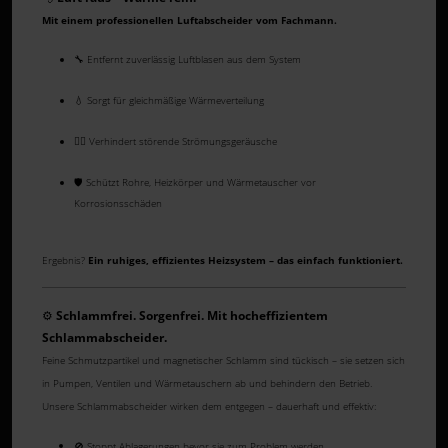
Mit einem professionellen Luftabscheider vom Fachmann.
🔧 Entfernt zuverlässig Luftblasen aus dem System
💧 Sorgt für gleichmäßige Wärmeverteilung
🧘‍♂️ Verhindert störende Strömungsgeräusche
🛡️ Schützt Rohre, Heizkörper und Wärmetauscher vor
Korrosionsschäden
Ergebnis?
Ein ruhiges, effizientes Heizsystem – das einfach funktioniert.
⚙️
Schlammfrei. Sorgenfrei. Mit hocheffizientem
Schlammabscheider.
Feine Schmutzpartikel und magnetischer Schlamm sind tückisch – sie setzen sich
in Pumpen, Ventilen und Wärmetauschern ab und behindern den Betrieb.
Unsere Schlammabscheider wirken dem entgegen – dauerhaft und effektiv:
🚫 Stoppt Ablagerungen bevor sie zum Problem werden