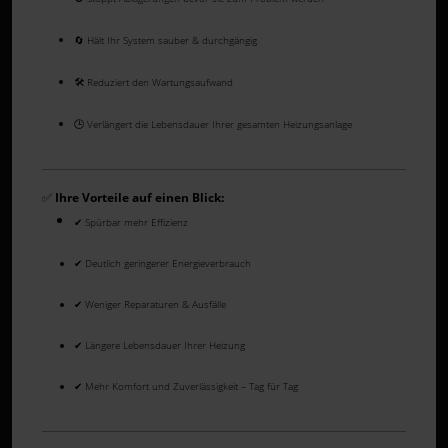
🔄 Hält Ihr System sauber & durchgängig
🛠️ Reduziert den Wartungsaufwand
🕒 Verlängert die Lebensdauer Ihrer gesamten Heizungsanlage
✅
Ihre Vorteile auf einen Blick:
✔ Spürbar mehr Effizienz
✔ Deutlich geringerer Energieverbrauch
✔ Weniger Reparaturen & Ausfälle
✔ Längere Lebensdauer Ihrer Heizung
✔ Mehr Komfort und Zuverlässigkeit – Tag für Tag