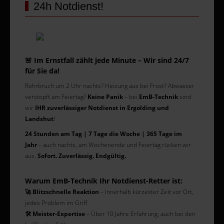
24h Notdienst!
🚨 Im Ernstfall zählt jede Minute – Wir sind 24/7
für Sie da!
Rohrbruch um 2 Uhr nachts? Heizung aus bei Frost? Abwasser
verstopft am Feiertag?
Keine Panik
– bei
EmB-Technik
sind
wir
IHR zuverlässiger Notdienst in Ergolding und
Landshut
!
24 Stunden am Tag | 7 Tage die Woche | 365 Tage im
Jahr
– auch nachts, am Wochenende und Feiertag rücken wir
aus.
Sofort. Zuverlässig. Endgültig.
Warum EmB-Technik Ihr Notdienst-Retter ist:
🚀 Blitzschnelle Reaktion
– Innerhalb kürzester Zeit vor Ort,
jedes Problem im Griff
🛠️ Meister-Expertise
– Über 10 Jahre Erfahrung, auch bei den