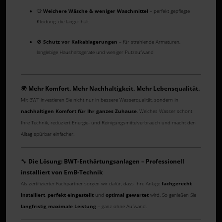
👕
Weichere Wäsche & weniger Waschmittel
– perfekt gepflegte
Kleidung, die länger hält
🚫
Schutz vor Kalkablagerungen
– für strahlende Armaturen,
langlebige Haushaltsgeräte und weniger Putzaufwand
🌍
Mehr Komfort. Mehr Nachhaltigkeit. Mehr Lebensqualität.
Mit BWT investieren Sie nicht nur in bessere Wasserqualität, sondern in
nachhaltigen Komfort für Ihr ganzes Zuhause
. Weiches Wasser schont
Ihre Technik, reduziert Energie- und Reinigungsmittelverbrauch und macht den
Alltag spürbar einfacher.
🔧
Die Lösung: BWT-Enthärtungsanlagen – Professionell
installiert von EmB-Technik
Als zertifizierter Fachpartner sorgen wir dafür, dass Ihre Anlage
fachgerecht
installiert
,
perfekt eingestellt
und
optimal gewartet
wird. So genießen Sie
langfristig maximale Leistung
– ganz ohne Aufwand.