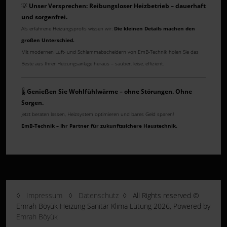
💡
Unser Versprechen: Reibungsloser Heizbetrieb – dauerhaft
und sorgenfrei.
Als erfahrene Heizungsprofis wissen wir:
Die kleinen Details machen den
großen Unterschied.
Mit modernen Luft- und Schlammabscheidern von EmB-Technik holen Sie das
Beste aus Ihrer Heizungsanlage heraus – sauber, leise, effizient.
🌡️
Genießen Sie Wohlfühlwärme – ohne Störungen. Ohne
Sorgen.
Jetzt beraten lassen, Heizsystem optimieren und bares Geld sparen!
EmB-Technik – Ihr Partner für zukunftssichere Haustechnik.
◊
Impressum
◊
Datenschutz
◊ All Rights reserved ©
Emrah Böyük Heizung Sanitär Klima Lütung 2026, Powered by
Emrah Böyük