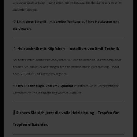
und zuverlässig arbeitet – ganz gleich, ob im Neubau, bei der Sanierung oder im
laufenden Betrieb.
💡
Ein kleiner Eingriff – mit großer Wirkung auf Ihre Heizkosten und
die Umwelt.
💧
Heiztechnik mit Köpfchen – installiert von EmB-Technik
Als zertifizierter Fachbetrieb analysieren wir Ihre bestehende Heizwasserqualität,
beraten Sie individuell und sorgen für eine professionelle Aufbereitung – exakt
nach VDI 2035 und Herstellervorgaben.
Mit
BWT-Technologie und EmB-Qualität
investieren Sie in Energieeffizienz,
Geräteschutz und ein nachhaltig warmes Zuhause.
🌡️
Sichern Sie sich jetzt die volle Heizleistung – Tropfen für
Tropfen effizienter.